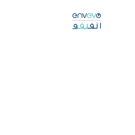
Ski
t
mai
conten
خبر